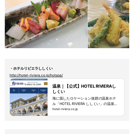
・ホテルリビエラししくい
http://hotel-riviera.co.jp/hotspa/
温泉｜【公式】HOTEL RIVIERAし
しくい
海に面したロケーション抜群の温泉ホテ
ル「HOTEL RIVIERA ししくい」の温泉ペ
ージ。とろとろ泉質の天然温泉はお肌が
hotel-riviera.co.jp
つるつるになる効果が期待できるとさ
れ、美肌の湯ともいわれています。海を
望む展望大浴場でゆったりと湯浴みをお
楽しみ下さい。