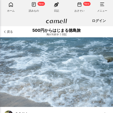
New
New
ホーム
読みもの
日記
おさそい
メニュー
ログイン
500円からはじまる徳島旅
戻る
海が大好き
|
日記