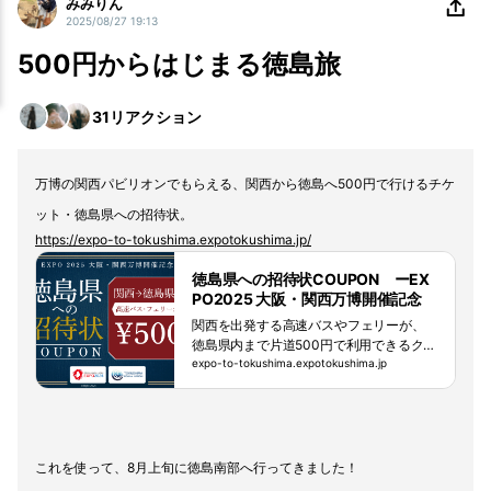
みみりん
2025/08/27 19:13
500円からはじまる徳島旅
31
リアクション
万博の関西パビリオンでもらえる、関西から徳島へ500円で行けるチケ
ット・徳島県への招待状。
https://expo-to-tokushima.expotokushima.jp/
徳島県への招待状COUPON ーEX
PO2025 大阪・関西万博開催記念
徳島県ワンコインキャンペーン
関西を出発する高速バスやフェリーが、
徳島県内まで片道500円で利用できるクー
ポンです。大阪、兵庫、京都の3府県を出
expo-to-tokushima.expotokushima.jp
発する高速バスや、和歌山と徳島を結ぶ
フェリーに適用されます。
これを使って、8月上旬に徳島南部へ行ってきました！