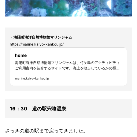
・海陽町海洋自然博物館マリンジャム
https://marine.kaiyo-kankou.jp/
home
海陽町海洋自然博物館マリンジャムは、竹ケ島のアクティビティ
ご利用案内を紹介するサイトです。海上を散歩しているかの様な
気分が味わえるシーカヤックや、ゆったりと美しい海や景色を堪
marine.kaiyo-kankou.jp
能できるクルーズなど、徳島県最南端の島で海の体験をお楽しみ
ください。
16：30 道の駅宍喰温泉
さっきの道の駅まで戻ってきました。