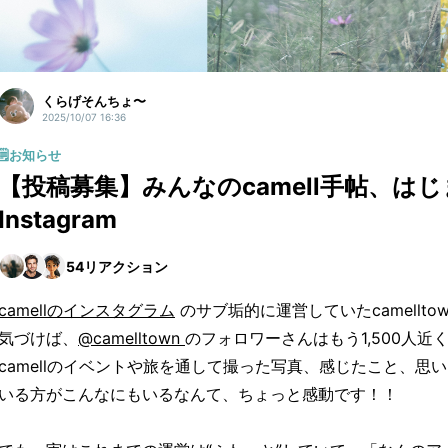
くらげそんちょ〜
2025/10/07 16:36
🗒️お知らせ
【投稿募集】みんなのcamell手帖、は
Instagram
54
リアクション
camellのインスタグラム
のサブ垢的に運営していたcamellto
気づけば、
@camelltown
のフォロワーさんはもう1,500人近
camellのイベントや旅を通して撮った写真、感じたこと、思
いる方がこんなにもいるなんて、ちょっと感動です！！