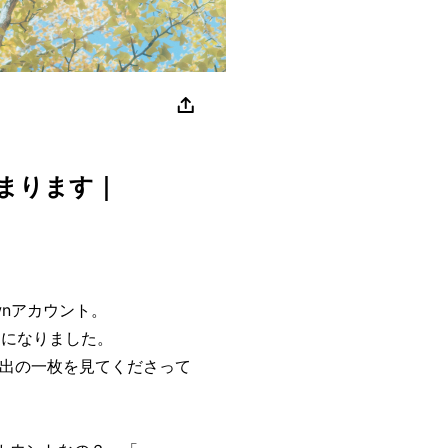
じまります｜
wnアカウント。
くになりました。
い出の一枚を見てくださって