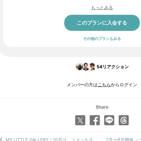
もっとみる
このプランに入会する
その他のプランもみる
54
リアクション
メンバーの方は
こちら
からログイン
Share
MY LITTLE GALLERY｜10月は、ソメっちさんが彩る、艶やかでやさしい空間
7月〜8月開催 ／つぶやき