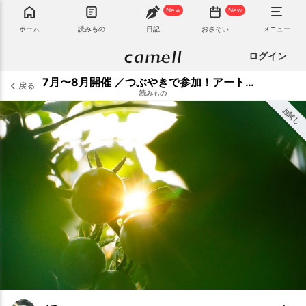
New
New
ホーム
読みもの
日記
おさそい
メニュー
ログイン
7月〜8月開催 ／つぶやきで参加！アートフォトコン 受賞作品発表 ！
戻る
読みもの
お試し