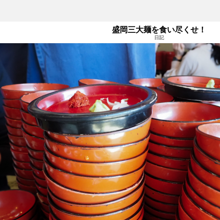
盛岡三大麺を食い尽くせ！
日記