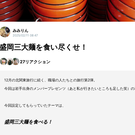
みみりん
2025/02/11 08:47
盛岡三大麺を食い尽くせ！
27
リアクション
12月の北関東旅行に続く、職場の人たちとの旅行第2弾。
今回は岩手出身のメンバープレゼンツ（あと私が行きたいところも足した笑）の岩
今回設定してもらっていたテーマは、
盛岡三大麺を食べる！