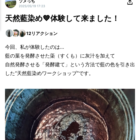
ソメっち
2025/05/19 17:23
天然藍染め💙体験して来ました！
12
リアクション
今回、私が体験したのは…
藍の葉を発酵させた蒅（すくも）に灰汁を加えて
自然発酵させる「発酵建て」という方法で藍の色を引き出
した“天然藍染めワークショップ”です。