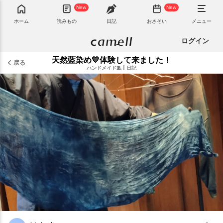
New
New
ホーム
読みもの
日記
おさそい
メニュー
ログイン
天然藍染め💙体験して来ました！
戻る
ハンドメイド🧵
|
日記