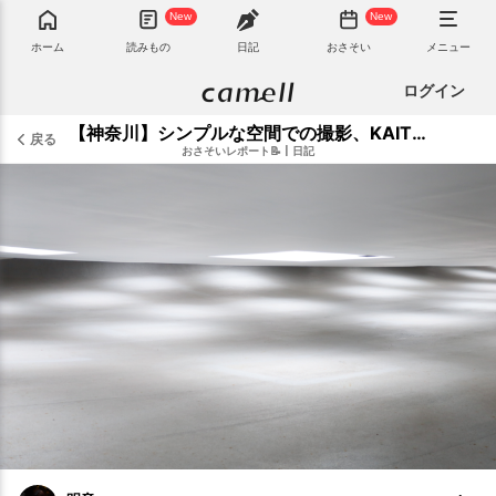
New
New
ホーム
読みもの
日記
おさそい
メニュー
ログイン
【神奈川】シンプルな空間での撮影、KAIT広場・KAIT工房に行ってきました◎
戻る
おさそいレポート📝
|
日記