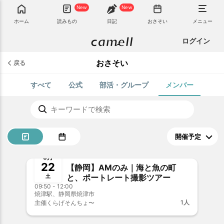
New
New
ホーム
読みもの
日記
おさそい
メニュー
ログイン
おさそい
戻る
すべて
公式
部活・グループ
メンバー
募集中
新メンバー歓迎
8月
22
【静岡】AMのみ｜海と魚の町
と、ポートレート撮影ツアー
土
09:50 - 12:00
焼津駅、静岡県焼津市
1人
主催
くらげそんちょ〜