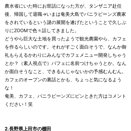
農水省にいた時にお世話になった方が、タンザニア赴任
後、帰国して退職→いまは奄美大島でバニラビーンズ農家
をされているという謎の展開を遂げたということで久しぶ
りにZOOMで色々話してきました。
どうやら巨大な土地を買ったようで観光農園やら、カフェ
を作るらしいのです。それがすごく面白そうで、なんか御
礼もらえるかわりにみんなでカフェメニュー開発しちゃう
とか？（素人視点で）パフェに名前つけちゃうとか。なん
か面白そうなこと、できるんじゃないかの予感むんむん。
カフェのオープンの裏話とかも、ちょっと気になるよう
な！
奄美、カフェ、バニラビーンズにピンときた方はコメント
ください！笑
2.長野県上田市の棚田