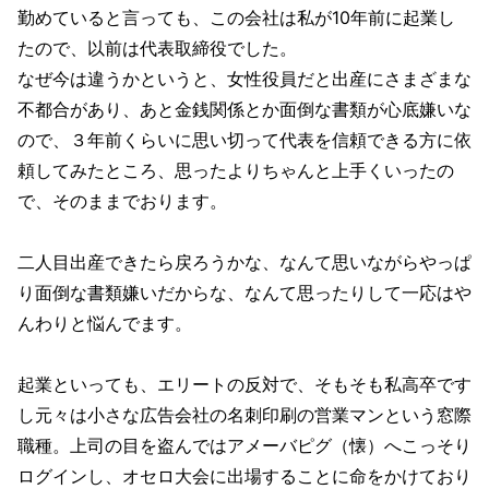
勤めていると言っても、この会社は私が10年前に起業し
たので、以前は代表取締役でした。
なぜ今は違うかというと、女性役員だと出産にさまざまな
不都合があり、あと金銭関係とか面倒な書類が心底嫌いな
ので、３年前くらいに思い切って代表を信頼できる方に依
頼してみたところ、思ったよりちゃんと上手くいったの
で、そのままでおります。
二人目出産できたら戻ろうかな、なんて思いながらやっぱ
り面倒な書類嫌いだからな、なんて思ったりして一応はや
んわりと悩んでます。
起業といっても、エリートの反対で、そもそも私高卒です
し元々は小さな広告会社の名刺印刷の営業マンという窓際
職種。上司の目を盗んではアメーバピグ（懐）へこっそり
ログインし、オセロ大会に出場することに命をかけており