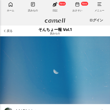
New
New
ホーム
読みもの
日記
おさそい
メニュー
ログイン
そんちょー報 Vol.1
戻る
読みもの