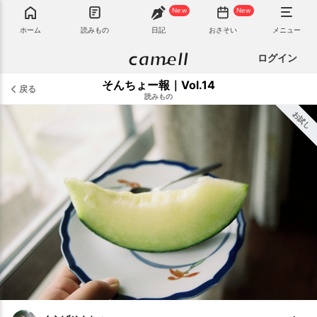
New
New
ホーム
読みもの
日記
おさそい
メニュー
ログイン
そんちょー報｜Vol.14
戻る
読みもの
お試し