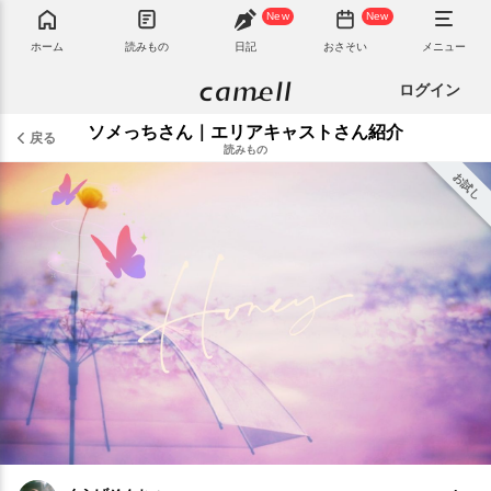
New
New
ホーム
読みもの
日記
おさそい
メニュー
ログイン
ソメっちさん｜エリアキャストさん紹介
戻る
読みもの
お試し