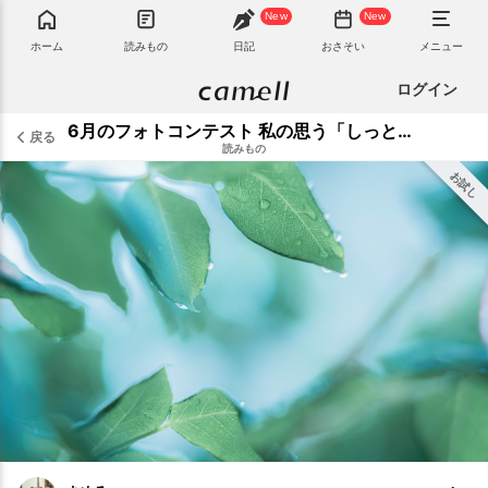
New
New
ホーム
読みもの
日記
おさそい
メニュー
ログイン
6月のフォトコンテスト 私の思う「しっとり」写真
戻る
読みもの
お試し