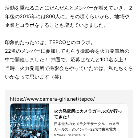
活動を重ねるごとにだんだんとメンバーが増えていき、２
年後の2015年には800人に。その頃くらいから、地域や
企業とコラボをすることも増えていきました。
印象的だったのは、TEPCOとのコラボ。
22名のメンバーに参加してもらう撮影会を火力発電所の
中で開催しました！ 抽選で、応募はなんと100名以上！
当時、火力発電所で撮影会をやっていたのは、私たちくら
いかなって思います（笑）
https://www.camera-girls.net/tepco/
火力発電所にカメラガールズが行っ
てきた！！
日本最大のカメラ女子サークル「カメラ
ガールズ」のメンバー22名で東京電力ホ
ールディングス（TEPCO）様のご協力の
www.camera-girls.net