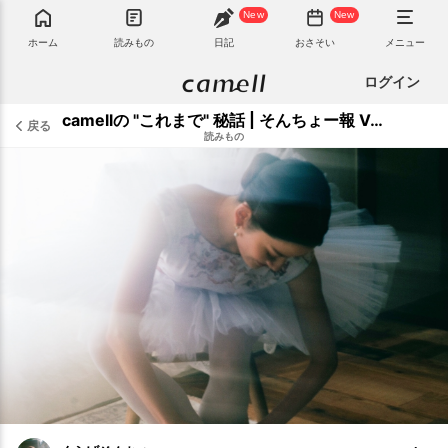
New
New
ホーム
読みもの
日記
おさそい
メニュー
ログイン
camellの "これまで" 秘話 | そんちょー報 Vol.6
戻る
読みもの