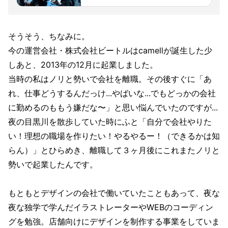
もと、川崎火力発電所撮影ツアーを実施
しました。
そうそう、ちなみに。
今の運営会社・株式会社ビートルはcamellが誕生した少
しあと、2013年の12月に起業しました。
当時の私はノリと勢いで会社を離職。その後すぐに「あ
れ、仕事どうするんだっけ...やばいな...でもどっかの会社
に勤めるのももう嫌だな〜」と思い悩んでいたのですが...
夜の目黒川を散歩していた時にふと「自分で会社やりた
い！理想の職場を作りたい！やるやるー！（できるかは知
らん）」とひらめき、離職して３ヶ月後にこれまたノリと
勢いで起業したんです。
もともとデザインの会社で働いていたこともあって、夜な
夜な独学で学んだイラストレーターやWEBのコーディン
グを勉強。店舗向けにデザインを制作する事業をしていま