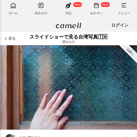
New
New
ホーム
読みもの
日記
おさそい
メニュー
ログイン
スライドショーで見る台湾写真🇹🇼
戻る
読みもの
お試し