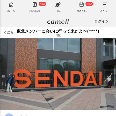
New
New
ホーム
読みもの
日記
おさそい
メニュー
ログイン
東北メンバーに会いに行って来たよ〜(*^^*)
戻る
日記