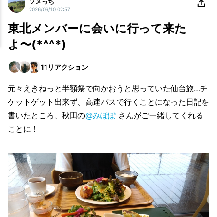
ソメっち
2026/06/10 02:57
東北メンバーに会いに行って来た
よ〜(*^^*)
11
リアクション
元々えきねっと半額祭で向かおうと思っていた仙台旅…チ
ケットゲット出来ず、高速バスで行くことになった日記を
書いたところ、秋田の
@みぽぽ
さんがご一緒してくれる
ことに！