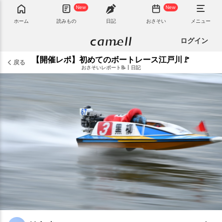
New
New
ホーム
読みもの
日記
おさそい
メニュー
ログイン
【開催レポ】初めてのボートレース江戸川🚩
戻る
おさそいレポート📝
|
日記