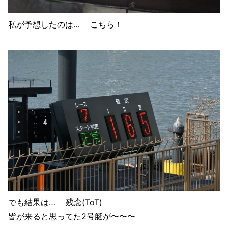
私が予想したのは… こちら！
でも結果は… 残念(ToT)
皆が来ると思ってた2号艇が〜〜〜