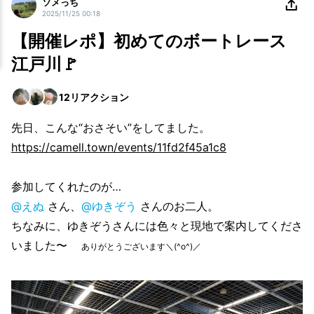
ソメっち
2025/11/25 00:18
【開催レポ】初めてのボートレース
江戸川🚩
12
リアクション
先日、こんな“おさそい”をしてました。
https://camell.town/events/11fd2f45a1c8
参加してくれたのが…
@えぬ
さん、
@ゆきぞう
さんのお二人。
ちなみに、ゆきぞうさんには色々と現地で案内してくださ
いました〜
ありがとうございます＼(^o^)／