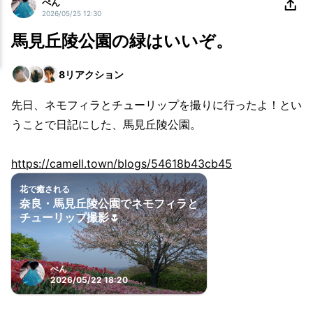
ぺん
2026/05/25 12:30
馬見丘陵公園の緑はいいぞ。
8
リアクション
先日、ネモフィラとチューリップを撮りに行ったよ！とい
うことで日記にした、馬見丘陵公園。
https://camell.town/blogs/54618b43cb45
花で癒される
奈良・馬見丘陵公園でネモフィラと
チューリップ撮影🌷
ぺん
2026/05/22 18:20