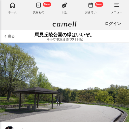
New
New
ホーム
読みもの
日記
おさそい
メニュー
ログイン
馬見丘陵公園の緑はいいぞ。
戻る
今日の1枚を適当に📷
|
日記