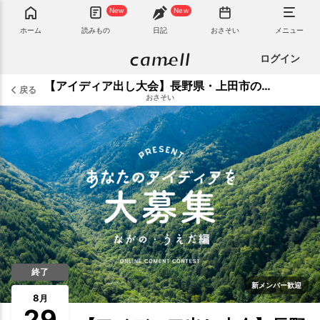
New
New
ホーム
読みもの
日記
おさそい
メニュー
ログイン
【アイディア出し大会】長野県・上田市の「行きたい」スポット募集！
戻る
おさそい
終了
新メンバー歓迎
8
月
29