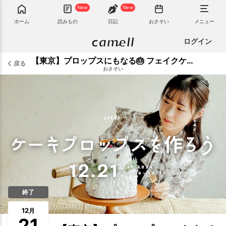
New
New
ホーム
読みもの
日記
おさそい
メニュー
ログイン
【東京】プロップスにもなる🎂 フェイクケーキを作ってみませんか？😋
戻る
おさそい
終了
12
月
21