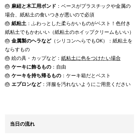
🎂
麻紐と木工用ボンド
：ベースがプラスチックや金属の
場合、紙粘土の食いつきが悪いので必須
🎂
紙粘土
：ふわっとした柔らかいものがベスト！色付き
紙粘土でもかわいい（紙粘土のホイップクリームもいい）
🎂
金属製のヘラなど
（シリコンへらでもOK）：紙粘土を
ならすもの
🎂 絵の具・カップなど：
紙粘土に色をつけたい場合
🎂
ケーキに飾るもの
：自由
🎂
ケーキを持ち帰るもの
：ケーキ箱だとベスト
🎂
エプロンなど
：洋服を汚れないようにご用意ください
当日の流れ