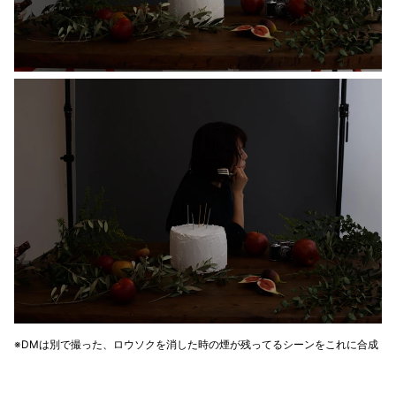
※DMは別で撮った、ロウソクを消した時の煙が残ってるシーンをこれに合成