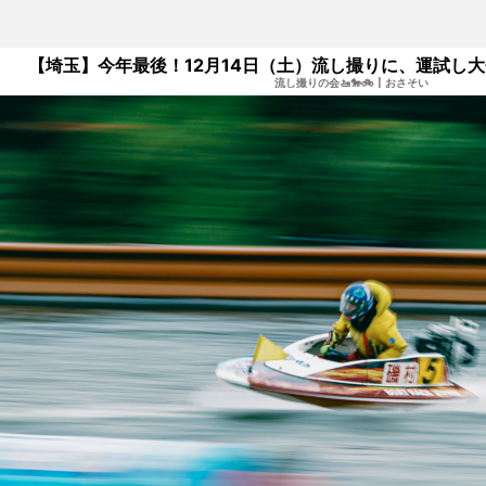
【埼玉】今年最後！12月14日（土）流し撮りに、運試し
流し撮りの会🚤🐎🚲
|
おさそい