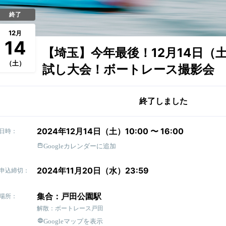
終了
12
月
14
【埼玉】今年最後！12月14日（
（土）
試し大会！ボートレース撮影会
終了しました
2024年12月14日（土）10:00 〜 16:00
日時：
Googleカレンダーに追加
2024年11月20日（水）23:59
申込締切：
集合：戸田公園駅
場所：
解散：ボートレース戸田
Googleマップを表示