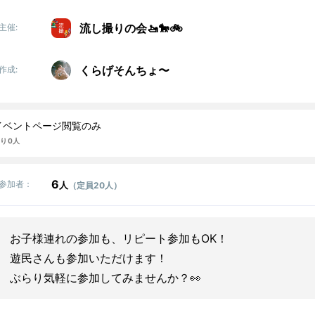
流し撮りの会🚤🐎🚲
主催:
くらげそんちょ〜
作成:
イベントページ閲覧のみ
り 0人
6
参加者：
人
（定員20人）
お子様連れの参加も、リピート参加もOK！
遊民さんも参加いただけます！
ぶらり気軽に参加してみませんか？👀