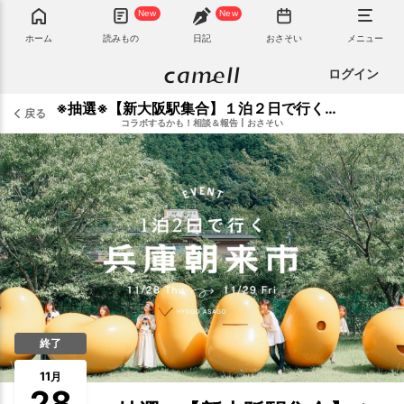
New
New
ホーム
読みもの
日記
おさそい
メニュー
ログイン
※抽選※【新大阪駅集合】１泊２日で行く兵庫県朝来市の旅
戻る
コラボするかも！相談＆報告
|
おさそい
終了
11
月
28