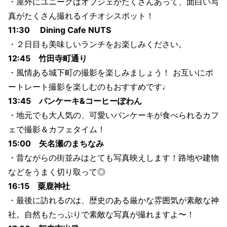
・屋外にユニークはオブジェがたくさんあって、面白い写
真がたくさん撮れるイチオシスポット！
11:30 Dining Cafe NUTS
・２日目も美味しいランチをお楽しみください。
12:45 竹田寺町通り
・風情ある城下町の撮影を楽しみましょう！ お互いにポ
ートレート撮影を楽しむのもおすすめです♩
13:45 パンケーキ&コーヒーぽわん
・地元でも大人気の、可愛いパンケーキが食べられるカフ
ェで撮影＆カフェタイム！
15:00 矢名瀬のまちなみ
・昔ながらの街並みはとても写真映えします！路地や建物
などをうまく切り取って◎
16:15 粟鹿神社
・最後に訪れるのは、歴史のある厳かな雰囲気が素敵な神
社。自然もたっぷりで素敵な写真が撮れますよ〜！