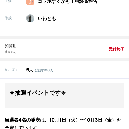
コラボするかも！相談＆報告
主催:
いわとも
作成:
閲覧用
受付終了
残り 0人
5
参加者：
人
（定員100人）
※抽選イベントです※
当選者4名の発表は、10月1日（火）〜10月3日（金）を
予定しています。