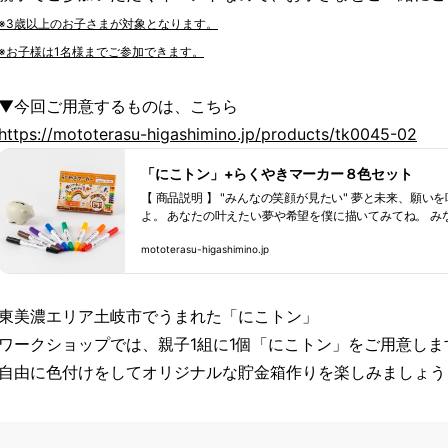
※3歳以上のお子さまが対象となります。
※お子様は1名様までご参加できます。
▼今回ご用意するものは、こちら
https://mototerasu-higashimino.jp/products/tk0045-02
「にこトン」+らくやきマーカー８色セット
【 商品説明 】 "みんなの笑顔が見たい" 夢と未来、願
よ。 あなたの叶えたい夢や希望を僕に描いてみてね。 みな
mototerasu-higashimino.jp
東美濃エリア土岐市でうまれた「にこトン」
ワークショップでは、親子1組に1個「にこトン」をご用意しま
自由に色付けをしてオリジナルな貯金箱作りを楽しみましょう