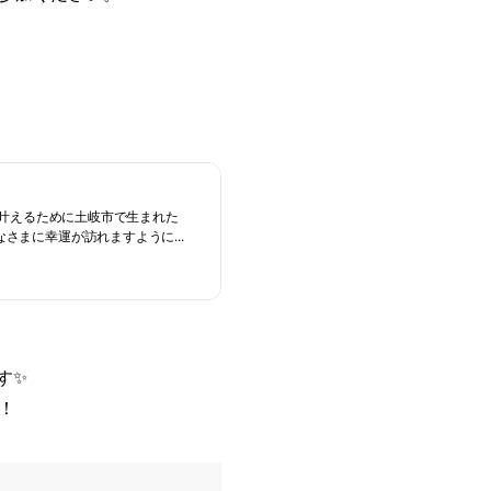
いを叶えるために土岐市で生まれた
さまに幸運が訪れますように...
す✨
！