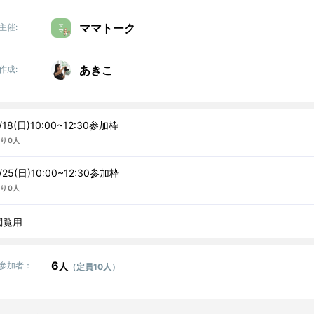
ママトーク
主催:
あきこ
作成:
/18(日)10:00~12:30参加枠
り 0人
/25(日)10:00~12:30参加枠
り 0人
閲覧用
6
参加者：
人
（定員10人）