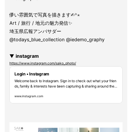
儚い雰囲気で写真を描きます✍︎꙳⋆
Art / 旅行 / 地元の魅力発信✨
埼玉県広報アンバサダー
@todays_blue_collection @iedemo_graphy
▼
instagram
https://www.instagram.com/sako_photo/
Login • Instagram
Welcome back to Instagram. Sign in to check out what your frien
ds, family & interests have been capturing & sharing around the
world.
www.instagram.com