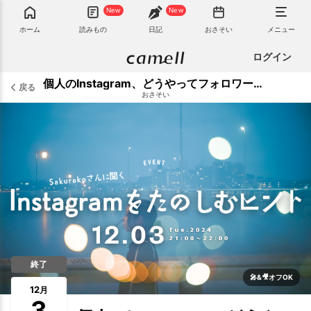
New
New
ホーム
読みもの
日記
おさそい
メニュー
ログイン
個人のInstagram、どうやってフォロワーを増やす？ 惹きつける写真で魅了する、Sakurakoさんに聞くその方法！
戻る
おさそい
終了
🎤&🎥オフOK
12
月
3